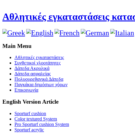
Αθλητικές εγκαταστάσεις κατασ
Main Menu
Αθλητικές εγκαταστάσεις
Συνθετικοί χλοοτάπητες
Δάπεδα Ακρυλικά
Δάπεδα ασφαλείας
Πολυουρεθανικά Δάπεδα
Παγκάκια δημόσιων χόρων
Επικοινωνία
English Version Article
Sporturf cushion
Color textured System
Pro Sporturf cushion System
Sporturf acrylic